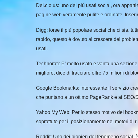
Del.cio.us: uno dei più usati social, ora appart
pagine web veramente pulite e ordinate. Inser
Digg: forse il più popolare social che ci sia, tu
rapido, questo è dovuto al crescere del probl
usati.
Technorati: E’ molto usato e vanta una sezione 
migliore, dice di tracciare oltre 75 milioni di 
Google Bookmarks: Interessante il servizio crea
che puntano a un ottimo PageRank e ai SEO
Yahoo My Web: Per lo stesso motivo dei bookma
soprattuto per il posizionamento nei motori di r
Reddit: Uno dei pionieri del fenomeno social, 