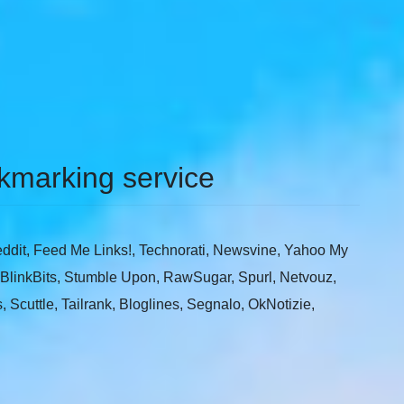
okmarking service
 Reddit, Feed Me Links!, Technorati, Newsvine, Yahoo My
BlinkBits, Stumble Upon, RawSugar, Spurl, Netvouz,
cuttle, Tailrank, Bloglines, Segnalo, OkNotizie,