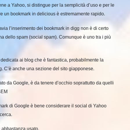
iene a Yahoo, si distingue per la semplicità d’uso e per le
ire un bookmark in delicious è estremamente rapido.
ttavia l’inserimento dei bookmark in digg non è di certo
ema dello spam (social spam). Comunque è uno tra i più
dedicata ai blog che è fantastica, probabilmente la
blog. C’è anche una sezione del sito giapponese.
to da Google, è da tenere d’occhio soprattutto da quelli
/SEM
rk di Google è bene considerare il social di Yahoo
icerca.
è abbastanza usato.