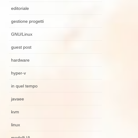
editoriale
gestione progetti
GNU/Linux
guest post
hardware
hyper-v
in quel tempo
javaee
kvm
linux
modelli IA