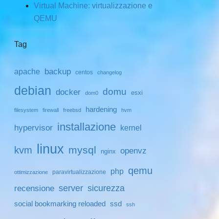
Virtual Machine: virtualizzazione e
QEMU
Tag
backup
apache
centos
changelog
debian
domu
docker
esxi
dom0
hardening
filesystem
firewall
freebsd
hvm
installazione
hypervisor
kernel
linux
mysql
kvm
openvz
nginx
qemu
php
paravirtualizzazione
ottimizzazione
server
sicurezza
recensione
social bookmarking reloaded
ssd
ssh