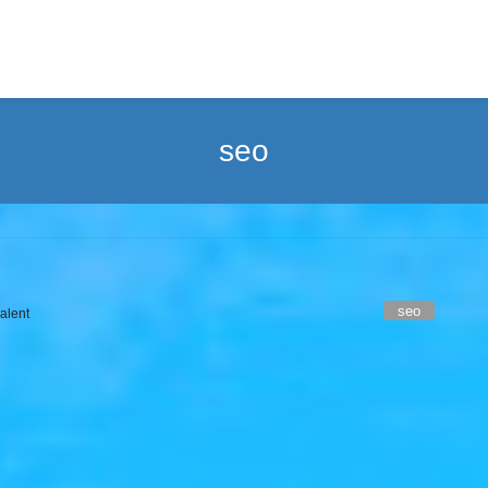
seo
seo
alent