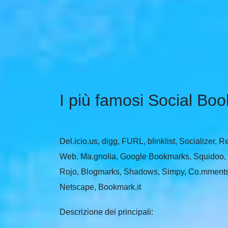
I più famosi Social Bo
Del.icio.us, digg, FURL, blinklist, Socializer,
Web, Ma.gnolia, Google Bookmarks, Squidoo, 
Rojo, Blogmarks, Shadows, Simpy, Co.mments, S
Netscape, Bookmark.it
Descrizione dei principali: