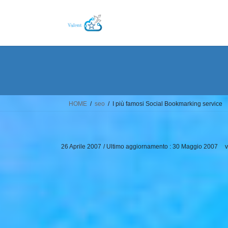
Salta
Vai
al
alla
contenuto
navigazione
HOME
seo
I più famosi Social Bookmarking service
26 Aprile 2007
/ Ultimo aggiornamento :
30 Maggio 2007
v