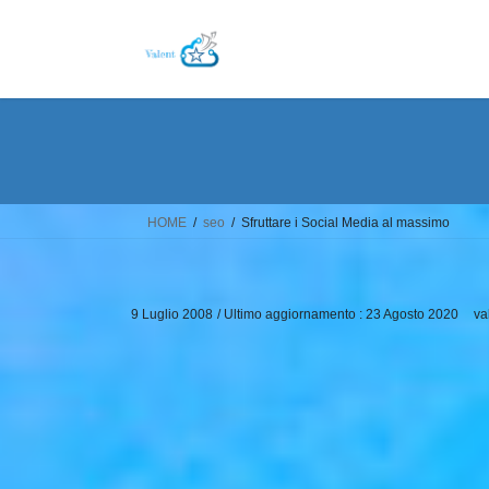
Salta
Vai
al
alla
contenuto
navigazione
HOME
seo
Sfruttare i Social Media al massimo
9 Luglio 2008
/ Ultimo aggiornamento :
23 Agosto 2020
va