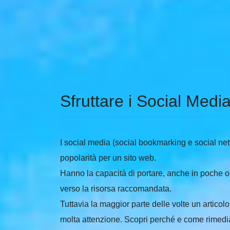
Sfruttare i Social Med
I social media (social bookmarking e social ne
popolarità per un sito web.
Hanno la capacità di portare, anche in poche o
verso la risorsa raccomandata.
Tuttavia la maggior parte delle volte un artico
molta attenzione. Scopri perché e come rimedi