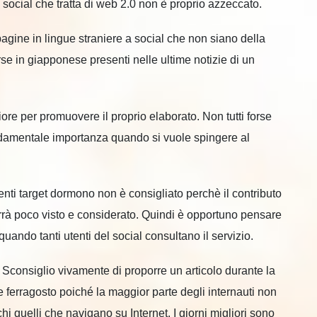
 social che tratta di web 2.0 non è proprio azzeccato.
 pagine in lingue straniere a social che non siano della
rse in giapponese presenti nelle ultime notizie di un
liore per promuovere il proprio elaborato. Non tutti forse
damentale importanza quando si vuole spingere al
tenti target dormono non è consigliato perchè il contributo
verrà poco visto e considerato. Quindi è opportuno pensare
 quando tanti utenti del social consultano il servizio.
 Sconsiglio vivamente di proporre un articolo durante la
 ferragosto poiché la maggior parte degli internauti non
 quelli che navigano su Internet. I giorni migliori sono