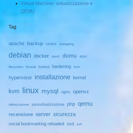
Virtual Machine: virtualizzazione e
QEMU
Tag
backup
apache
centos
changelog
debian
domu
docker
esxi
dom0
hardening
filesystem
firewall
freebsd
hvm
installazione
hypervisor
kernel
linux
mysql
kvm
openvz
nginx
qemu
php
paravirtualizzazione
ottimizzazione
server
sicurezza
recensione
social bookmarking reloaded
ssd
ssh