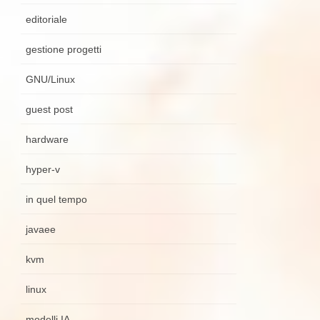
editoriale
gestione progetti
GNU/Linux
guest post
hardware
hyper-v
in quel tempo
javaee
kvm
linux
modelli IA