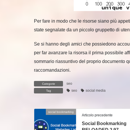
Per fare in modo che le risorse siano più appeti
state segnalate da un piccolo gruppetto di utent
Se si hanno degli amici che possiedono account 
per far avanzare la risorsa il prima possibile af
sommario riassuntivo del proprio documento q
raccomandazioni.
seo
Categorie
seo
social media
Tag
social bookmarking
Articolo precedente
Social Bookmarking
RELOADED 2.97