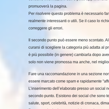
promuoverà la pagina.
Per risolvere questo problema è necessario f
realmente interessanti o utili. Se il caso lo ri
correggere gli errori.
Il secondo punto può essere meno scontato. Alcu
curarsi di scegliere la categoria più adatta al
è più possibile (in genere) cambiarla dopo ave
solo non viene promossa ma anche, nel migliore d
Fare una raccomandazione in una sezione non c
essere marcato come spam e rapidamente “affoss
L’inserimento dell’elaborato presso un social no
secondo punto. Esistono dei social che sono te
salute, sport, celebrità, notizie di cronaca, dima