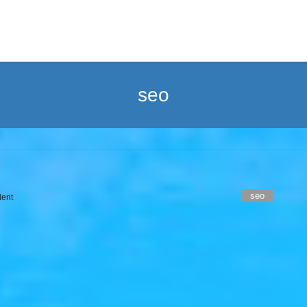
seo
seo
lent