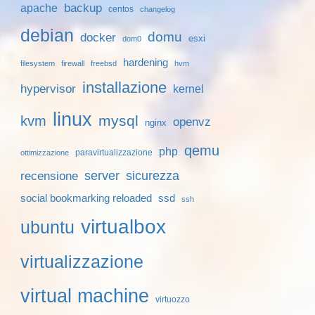
backup
apache
centos
changelog
debian
domu
docker
esxi
dom0
hardening
filesystem
firewall
freebsd
hvm
installazione
hypervisor
kernel
linux
mysql
kvm
openvz
nginx
qemu
php
paravirtualizzazione
ottimizzazione
server
sicurezza
recensione
social bookmarking reloaded
ssd
ssh
virtualbox
ubuntu
virtualizzazione
virtual machine
virtuozzo