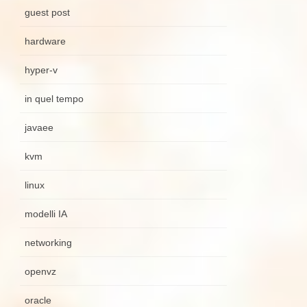
guest post
hardware
hyper-v
in quel tempo
javaee
kvm
linux
modelli IA
networking
openvz
oracle