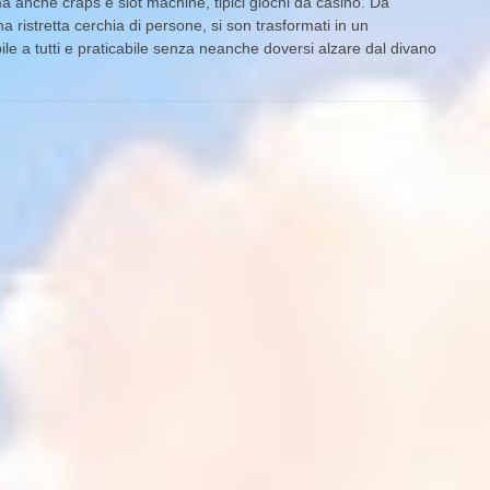
ma anche craps e slot machine, tipici giochi da casinò. Da
 ristretta cerchia di persone, si son trasformati in un
e a tutti e praticabile senza neanche doversi alzare dal divano