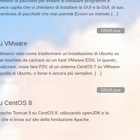
inimo di pacchetti per evitare di installare programmi e
invece capita che vi chiedano di installare la GUI e la GUI, di suo,
 centinaia di pacchetti che mai userete.Eccovi un metodo […]
GNU/Linux
su VMware
abbiamo visto come trasformare un’installazione di Ubuntu su
ual machine da caricare su un host VMware ESXi. In questo,
alizzare, ossia fare P2V, di un sistema CentOS 7 su VMware.
uella di Ubuntu, o forse è ancora più semplice. […]
GNU/Linux
su CentOS 8
Apache Tomcat 9 su CentOS 8, utilizzando openJDK e la
t che si trova sul sito della fondazione Apache.