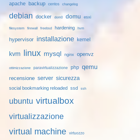
backup
apache
centos
changelog
debian
domu
docker
esxi
dom0
hardening
filesystem
firewall
freebsd
hvm
installazione
hypervisor
kernel
linux
mysql
kvm
openvz
nginx
qemu
php
paravirtualizzazione
ottimizzazione
server
sicurezza
recensione
social bookmarking reloaded
ssd
ssh
virtualbox
ubuntu
virtualizzazione
virtual machine
virtuozzo