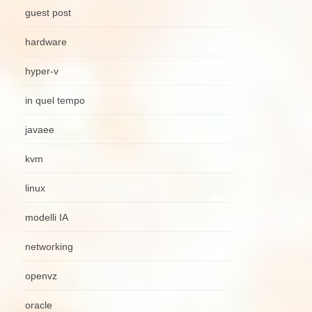
guest post
hardware
hyper-v
in quel tempo
javaee
kvm
linux
modelli IA
networking
openvz
oracle