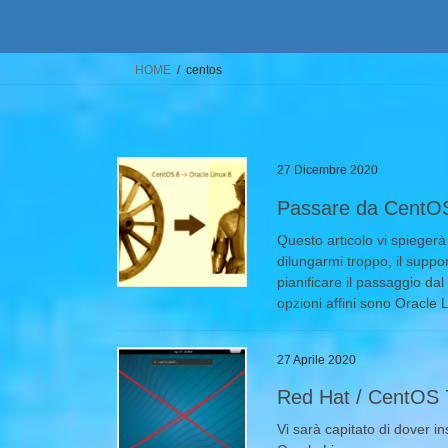
HOME
centos
27 Dicembre 2020
Passare da CentOS
Questo articolo vi spiege
dilungarmi troppo, il supp
pianificare il passaggio da
opzioni affini sono Oracle
27 Aprile 2020
Red Hat / CentOS 
Vi sarà capitato di dover 