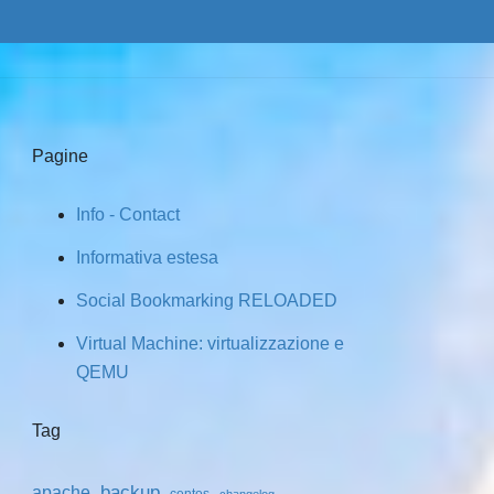
Pagine
Info - Contact
Informativa estesa
Social Bookmarking RELOADED
Virtual Machine: virtualizzazione e
QEMU
Tag
backup
apache
centos
changelog