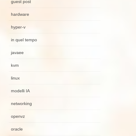
guest post
hardware
hyper-v
in quel tempo
javaee
kvm
linux
modelli IA
networking
openvz
oracle