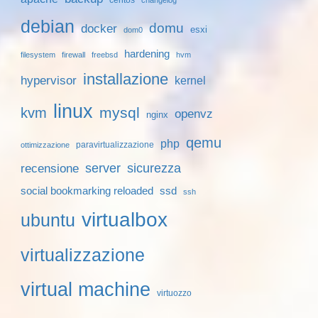
debian
domu
docker
esxi
dom0
hardening
filesystem
firewall
freebsd
hvm
installazione
hypervisor
kernel
linux
mysql
kvm
openvz
nginx
qemu
php
paravirtualizzazione
ottimizzazione
server
sicurezza
recensione
social bookmarking reloaded
ssd
ssh
virtualbox
ubuntu
virtualizzazione
virtual machine
virtuozzo