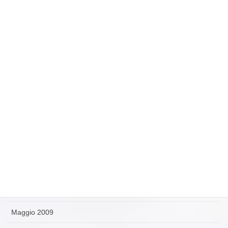
Febbraio 2010
Gennaio 2010
Dicembre 2009
Novembre 2009
Ottobre 2009
Settembre 2009
Agosto 2009
Luglio 2009
Giugno 2009
Maggio 2009