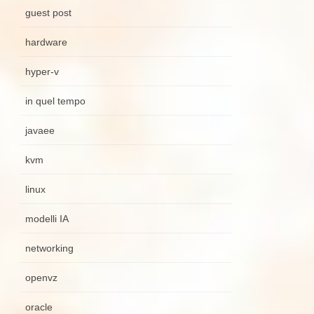
guest post
hardware
hyper-v
in quel tempo
javaee
kvm
linux
modelli IA
networking
openvz
oracle