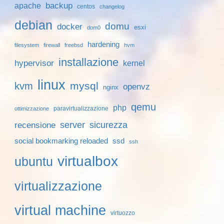
backup
apache
centos
changelog
debian
domu
docker
esxi
dom0
hardening
filesystem
firewall
freebsd
hvm
installazione
hypervisor
kernel
linux
mysql
kvm
openvz
nginx
qemu
php
paravirtualizzazione
ottimizzazione
server
sicurezza
recensione
social bookmarking reloaded
ssd
ssh
virtualbox
ubuntu
virtualizzazione
virtual machine
virtuozzo