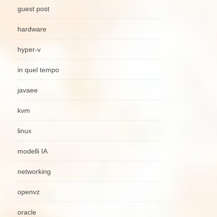
guest post
hardware
hyper-v
in quel tempo
javaee
kvm
linux
modelli IA
networking
openvz
oracle