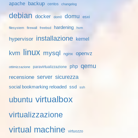
backup
apache
centos
changelog
debian
domu
docker
esxi
dom0
hardening
filesystem
firewall
freebsd
hvm
installazione
hypervisor
kernel
linux
mysql
kvm
openvz
nginx
qemu
php
paravirtualizzazione
ottimizzazione
server
sicurezza
recensione
social bookmarking reloaded
ssd
ssh
virtualbox
ubuntu
virtualizzazione
virtual machine
virtuozzo