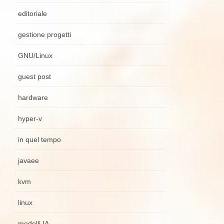
editoriale
gestione progetti
GNU/Linux
guest post
hardware
hyper-v
in quel tempo
javaee
kvm
linux
modelli IA