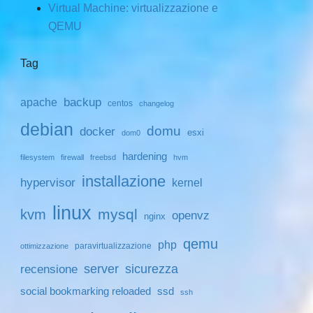
Virtual Machine: virtualizzazione e
QEMU
Tag
backup
apache
centos
changelog
debian
domu
docker
esxi
dom0
hardening
filesystem
firewall
freebsd
hvm
installazione
hypervisor
kernel
linux
mysql
kvm
openvz
nginx
qemu
php
paravirtualizzazione
ottimizzazione
server
sicurezza
recensione
social bookmarking reloaded
ssd
ssh