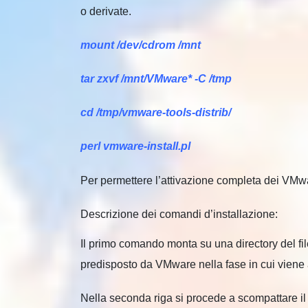
o derivate.
mount /dev/cdrom /mnt
tar zxvf /mnt/VMware* -C /tmp
cd /tmp/vmware-tools-distrib/
perl vmware-install.pl
Per permettere l’attivazione completa dei VMwa
Descrizione dei comandi d’installazione:
Il primo comando monta su una directory del fil
predisposto da VMware nella fase in cui viene a
Nella seconda riga si procede a scompattare il 