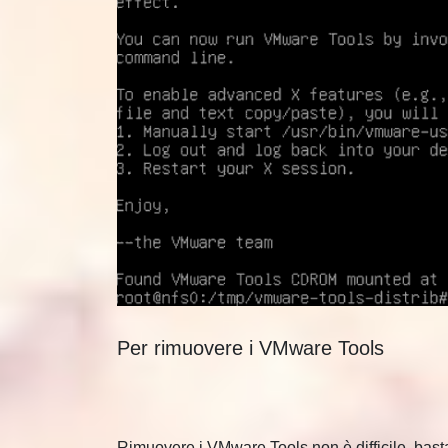
Per rimuovere i VMware Tools
Rimuovere i VMware Tools non è difficile, basta