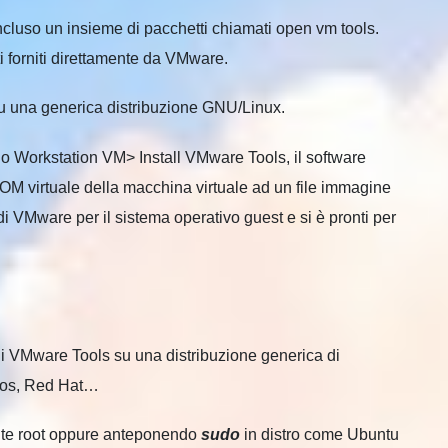
ncluso un insieme di pacchetti chiamati open vm tools.
ti forniti direttamente da VMware.
 una generica distribuzione GNU/Linux.
o Workstation
VM> Install VMware Tools, il software
M virtuale della macchina virtuale ad un file immagine
 di VMware per il sistema operativo
guest
e si è
pronti per
e i VMware Tools su una distribuzione generica di
tos, Red Hat…
ente root oppure anteponendo
sudo
in distro come Ubuntu