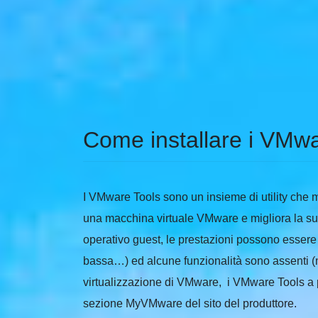
Come installare i VMwa
I VMware Tools sono un insieme di utility che m
una macchina virtuale VMware e migliora la su
operativo guest, le prestazioni possono essere
bassa…) ed alcune funzionalità sono assenti (
virtualizzazione di VMware, i VMware Tools a p
sezione MyVMware del sito del produttore.