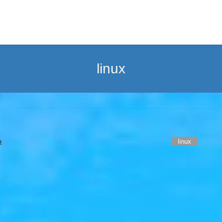
linux
linux
t