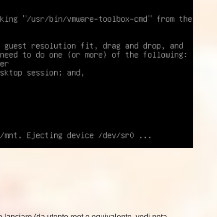
 lanciare (da utente root o equivalente, vedi nota