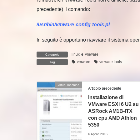
precedente) il comando:
/usr/bin/vmware-config-tools.pl
In seguito è opportuno riavviare il sistema oper
linux
e
vmware
Categorie
vmware
vmware tools
Tag
virtual machine
Articolo precedente
Installazione di
VMware ESXi 6 U2 su
ASRock AM1B-ITX
con cpu AMD Athlon
5350
6 Aprile 2016