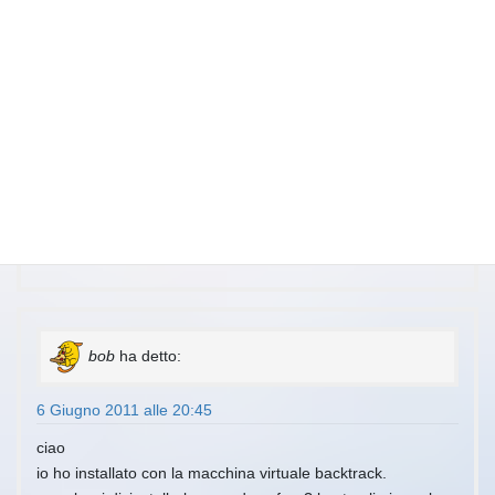
ciao ho sentito parlare di questo programma da un mio
amico che me lo ha consigliato se non voglio dover creare 2
partizioni sul disco fisso, mi ha detto che è semplice sia da
usare che da installare, volevo sapere, se è possibile
installare drive, sistemi operativi, o programmi tramite 1
periferica virtuale visto che ho istallato anche
DAEMONTOOL, il mio cm sistema operativo ho VISTA
ULTIMATE e vorrei provare Windows7 o se non possible XP,
grazie anticipoatamente
bob
ha detto:
6 Giugno 2011 alle 20:45
ciao
io ho installato con la macchina virtuale backtrack.