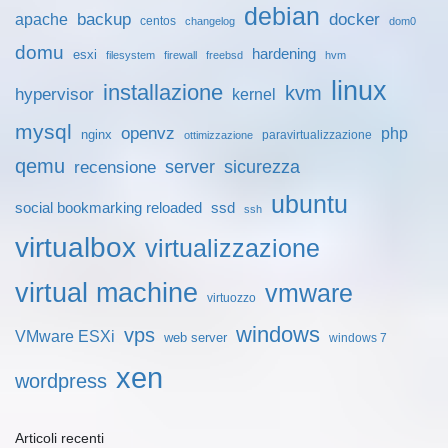
debian
docker
backup
apache
centos
changelog
dom0
domu
hardening
esxi
filesystem
firewall
freebsd
hvm
linux
installazione
kvm
hypervisor
kernel
mysql
openvz
php
nginx
paravirtualizzazione
ottimizzazione
qemu
server
sicurezza
recensione
ubuntu
social bookmarking reloaded
ssd
ssh
virtualbox
virtualizzazione
virtual machine
vmware
virtuozzo
windows
vps
VMware ESXi
web server
windows 7
xen
wordpress
Articoli recenti