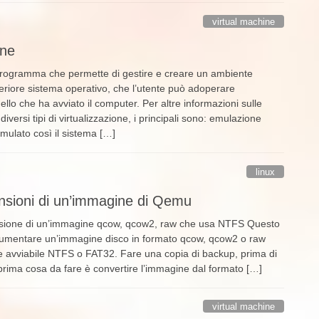
virtual machine
one
programma che permette di gestire e creare un ambiente
teriore sistema operativo, che l’utente può adoperare
o che ha avviato il computer. Per altre informazioni sulle
diversi tipi di virtualizzazione, i principali sono: emulazione
emulato così il sistema […]
linux
nsioni di un’immagine di Qemu
ione di un’immagine qcow, qcow2, raw che usa NTFS Questo
 aumentare un’immagine disco in formato qcow, qcow2 o raw
e avviabile NTFS o FAT32. Fare una copia di backup, prima di
prima cosa da fare è convertire l’immagine dal formato […]
virtual machine