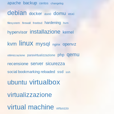
backup
apache
centos
changelog
debian
domu
docker
esxi
dom0
hardening
filesystem
firewall
freebsd
hvm
installazione
hypervisor
kernel
linux
mysql
kvm
openvz
nginx
qemu
php
paravirtualizzazione
ottimizzazione
server
sicurezza
recensione
social bookmarking reloaded
ssd
ssh
virtualbox
ubuntu
virtualizzazione
virtual machine
virtuozzo