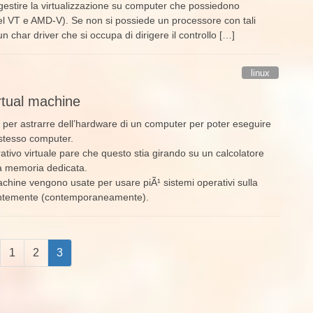
gestire la virtualizzazione su computer che possiedono
ntel VT e AMD-V). Se non si possiede un processore con tali
 char driver che si occupa di dirigere il controllo […]
linux
irtual machine
 per astrarre dell’hardware di un computer per poter eseguire
o stesso computer.
tivo virtuale pare che questo stia girando su un calcolatore
ua memoria dedicata.
achine vengono usate per usare piÃ¹ sistemi operativi sulla
ntemente (contemporaneamente).
Pagina
Pagina
Pagina
1
2
3