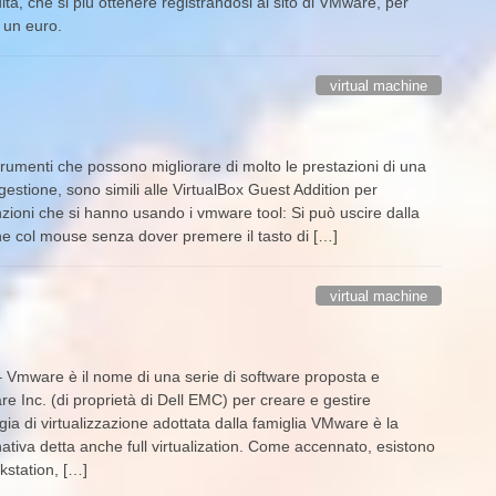
ita, che si più ottenere registrandosi al sito di VMware, per
 un euro.
virtual machine
rumenti che possono migliorare di molto le prestazioni di una
gestione, sono simili alle VirtualBox Guest Addition per
zioni che si hanno usando i vmware tool: Si può uscire dalla
ine col mouse senza dover premere il tasto di […]
virtual machine
 Vmware è il nome di una serie di software proposta e
 Inc. (di proprietà di Dell EMC) per creare e gestire
gia di virtualizzazione adottata dalla famiglia VMware è la
 nativa detta anche full virtualization. Come accennato, esistono
kstation, […]