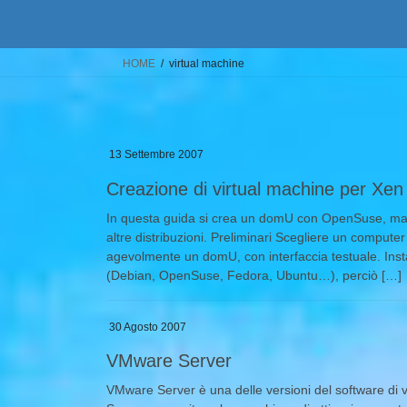
HOME
virtual machine
13 Settembre 2007
Creazione di virtual machine per Xen
In questa guida si crea un domU con OpenSuse, ma
altre distribuzioni. Preliminari Scegliere un compu
agevolmente un domU, con interfaccia testuale. Inst
(Debian, OpenSuse, Fedora, Ubuntu…), perciò […]
30 Agosto 2007
VMware Server
VMware Server è una delle versioni del software di v