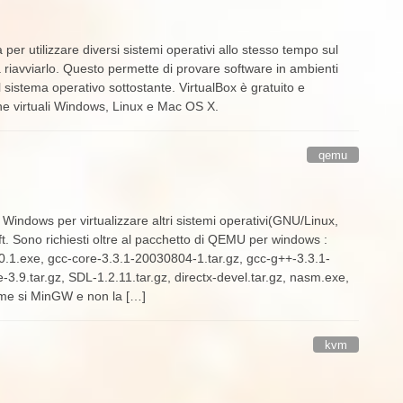
er utilizzare diversi sistemi operativi allo stesso tempo sul
iavviarlo. Questo permette di provare software in ambienti
l sistema operativo sottostante. VirtualBox è gratuito e
e virtuali Windows, Linux e Mac OS X.
qemu
Windows per virtualizzare altri sistemi operativi(GNU/Linux,
. Sono richiesti oltre al pacchetto di QEMU per windows :
1.exe, gcc-core-3.3.1-20030804-1.tar.gz, gcc-g++-3.3.1-
3.9.tar.gz, SDL-1.2.11.tar.gz, directx-devel.tar.gz, nasm.exe,
time si MinGW e non la […]
kvm