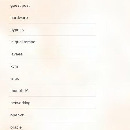
guest post
hardware
hyper-v
in quel tempo
javaee
kvm
linux
modelli IA
networking
openvz
oracle