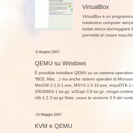
VirtualBox
VirtualBox è un programma p
medesimo computer senza r
isolati senza danneggiare i
permette di creare macchin
6 Giugno 2007
QEMU su Windows
È possibile installare QEMU su un sistema operativo 
*BDS, Mac…) ma anche sistemi operativi di Microsoft
MinGW-3.1.0-1.exe, MSYS-1.0.10.exe, msysDTK-1.0.
20030804-1.tar.gz, w32api-3.8.tar.gz, mingw-runtime-
zlib-1.2.3.tar.gz Note: usare la versione 3.9 del run
23 Maggio 2007
KVM e QEMU