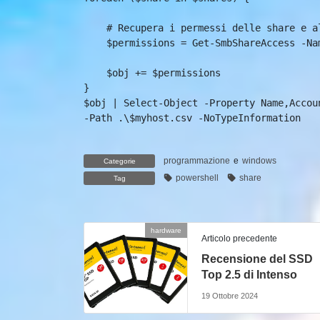
    # Recupera i permessi delle share e altre proprieta

    $permissions = Get-SmbShareAccess -Name $share.Name

    $obj += $permissions 

}

$obj | Select-Object -Property Name,Accou
-Path .\$myhost.csv -NoTypeInformation

programmazione
e
windows
Categorie
powershell
share
Tag
hardware
Articolo precedente
Recensione del SSD
Top 2.5 di Intenso
19 Ottobre 2024