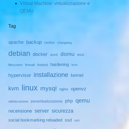
Virtual Machine: virtualizzazione e
QEMU
Tag
backup
apache
centos
changelog
debian
domu
docker
esxi
dom0
hardening
filesystem
firewall
freebsd
hvm
installazione
hypervisor
kernel
linux
mysql
kvm
openvz
nginx
qemu
php
paravirtualizzazione
ottimizzazione
server
sicurezza
recensione
social bookmarking reloaded
ssd
ssh