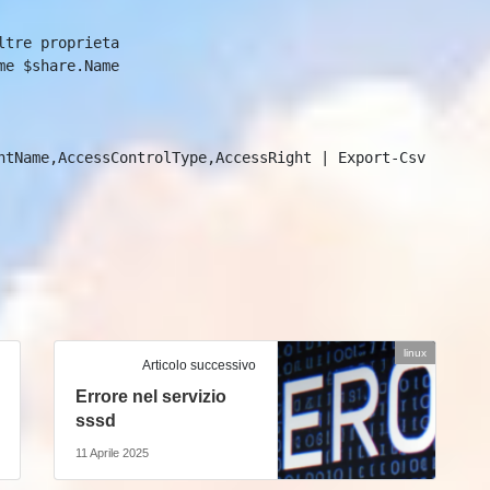
ntName,AccessControlType,AccessRight | Export-Csv 
linux
Articolo successivo
Errore nel servizio
sssd
11 Aprile 2025