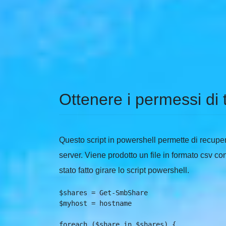
Ottenere i permessi di
Questo script in powershell permette di recupe
server. Viene prodotto un file in formato csv c
stato fatto girare lo script powershell.
$shares = Get-SmbShare

$myhost = hostname

foreach ($share in $shares) {
