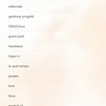
editoriale
gestione progetti
GNU/Linux
guest post
hardware
hyper-v
in quel tempo
javaee
kvm
linux
modelli IA