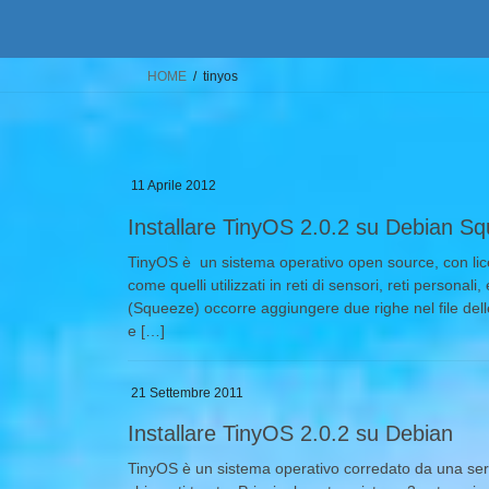
HOME
tinyos
11 Aprile 2012
Installare TinyOS 2.0.2 su Debian S
TinyOS è un sistema operativo open source, con lice
come quelli utilizzati in reti di sensori, reti personali
(Squeeze) occorre aggiungere due righe nel file delle f
e […]
21 Settembre 2011
Installare TinyOS 2.0.2 su Debian
TinyOS è un sistema operativo corredato da una seri