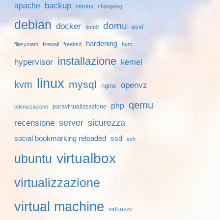
backup
apache
centos
changelog
debian
domu
docker
esxi
dom0
hardening
filesystem
firewall
freebsd
hvm
installazione
hypervisor
kernel
linux
mysql
kvm
openvz
nginx
qemu
php
paravirtualizzazione
ottimizzazione
server
sicurezza
recensione
social bookmarking reloaded
ssd
ssh
virtualbox
ubuntu
virtualizzazione
virtual machine
virtuozzo