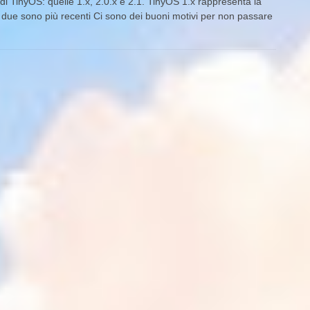
di TinyOS: quelle 1.x, 2.0.x e 2.1. TinyOS 1.x rappresenta la
 due sono più recenti Ci sono dei buoni motivi per non passare