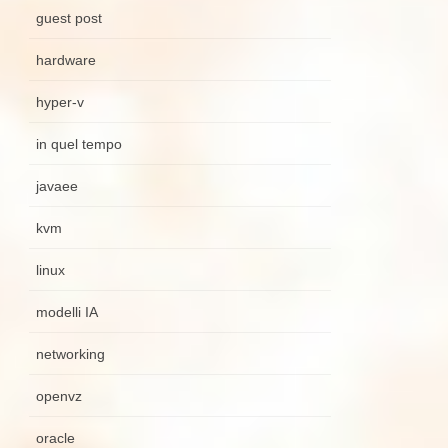
guest post
hardware
hyper-v
in quel tempo
javaee
kvm
linux
modelli IA
networking
openvz
oracle