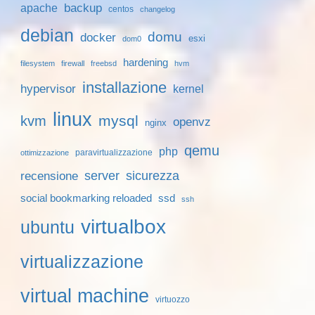
backup
apache
centos
changelog
debian
domu
docker
esxi
dom0
hardening
filesystem
firewall
freebsd
hvm
installazione
hypervisor
kernel
linux
mysql
kvm
openvz
nginx
qemu
php
paravirtualizzazione
ottimizzazione
server
sicurezza
recensione
social bookmarking reloaded
ssd
ssh
virtualbox
ubuntu
virtualizzazione
virtual machine
virtuozzo