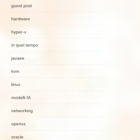
guest post
hardware
hyper-v
in quel tempo
javaee
kvm
linux
modelli IA
networking
openvz
oracle