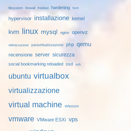
hardening
filesystem
firewall
freebsd
hvm
installazione
hypervisor
kernel
linux
mysql
kvm
openvz
nginx
qemu
php
paravirtualizzazione
ottimizzazione
server
sicurezza
recensione
social bookmarking reloaded
ssd
ssh
virtualbox
ubuntu
virtualizzazione
virtual machine
virtuozzo
vmware
vps
VMware ESXi