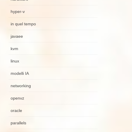
hyper-v
in quel tempo
javaee
kvm
linux
modelli IA
networking
openvz
oracle
parallels