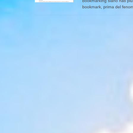
bookmarking siano nati più 
bookmark, prima del fenome