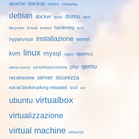
backup
apache
centos
changelog
debian
domu
docker
esxi
dom0
hardening
filesystem
firewall
freebsd
hvm
installazione
hypervisor
kernel
linux
mysql
kvm
openvz
nginx
qemu
php
paravirtualizzazione
ottimizzazione
server
sicurezza
recensione
social bookmarking reloaded
ssd
ssh
virtualbox
ubuntu
virtualizzazione
virtual machine
virtuozzo