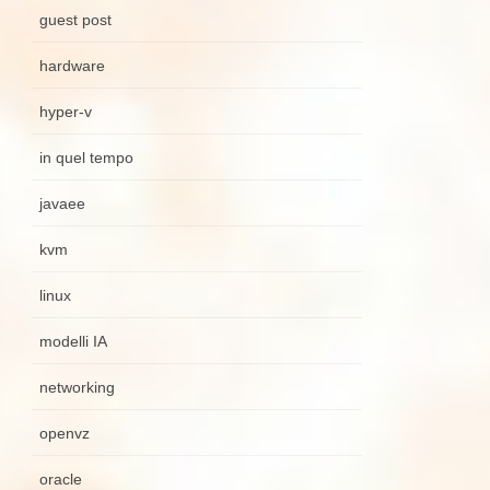
guest post
hardware
hyper-v
in quel tempo
javaee
kvm
linux
modelli IA
networking
openvz
oracle