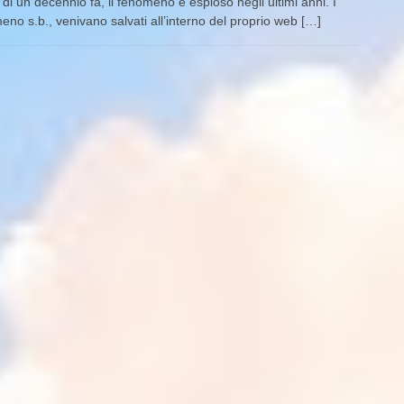
di un decennio fa, il fenomeno è esploso negli ultimi anni. I
no s.b., venivano salvati all’interno del proprio web […]