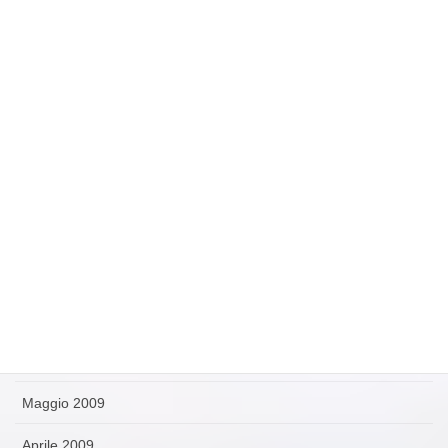
Febbraio 2010
Gennaio 2010
Dicembre 2009
Novembre 2009
Ottobre 2009
Settembre 2009
Agosto 2009
Luglio 2009
Giugno 2009
Maggio 2009
Aprile 2009