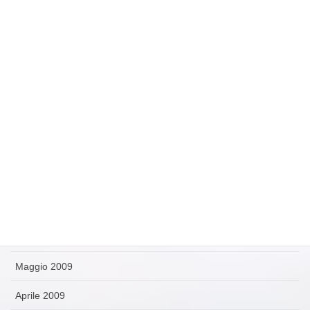
Febbraio 2010
Gennaio 2010
Dicembre 2009
Novembre 2009
Ottobre 2009
Settembre 2009
Agosto 2009
Luglio 2009
Giugno 2009
Maggio 2009
Aprile 2009