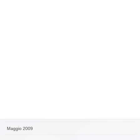
Febbraio 2010
Gennaio 2010
Dicembre 2009
Novembre 2009
Ottobre 2009
Settembre 2009
Agosto 2009
Luglio 2009
Giugno 2009
Maggio 2009