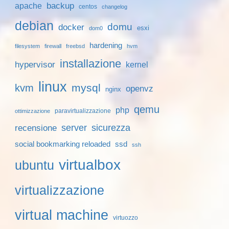
backup
apache
centos
changelog
debian
domu
docker
esxi
dom0
hardening
filesystem
firewall
freebsd
hvm
installazione
hypervisor
kernel
linux
mysql
kvm
openvz
nginx
qemu
php
paravirtualizzazione
ottimizzazione
server
sicurezza
recensione
social bookmarking reloaded
ssd
ssh
virtualbox
ubuntu
virtualizzazione
virtual machine
virtuozzo