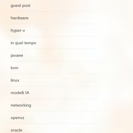
guest post
hardware
hyper-v
in quel tempo
javaee
kvm
linux
modelli IA
networking
openvz
oracle