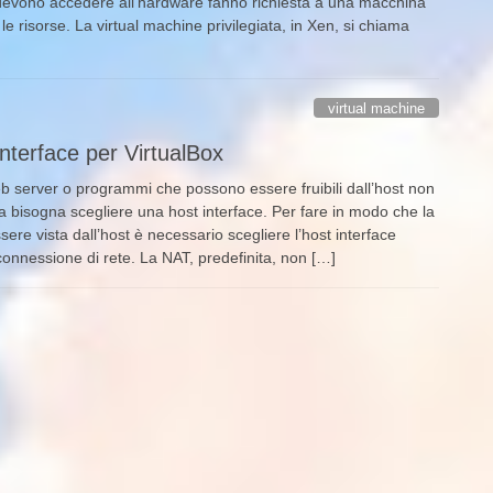
devono accedere all’hardware fanno richiesta a una macchina
le risorse. La virtual machine privilegiata, in Xen, si chiama
virtual machine
nterface per VirtualBox
eb server o programmi che possono essere fruibili dall’host non
a bisogna scegliere una host interface. Per fare in modo che la
ere vista dall’host è necessario scegliere l’host interface
onnessione di rete. La NAT, predefinita, non […]