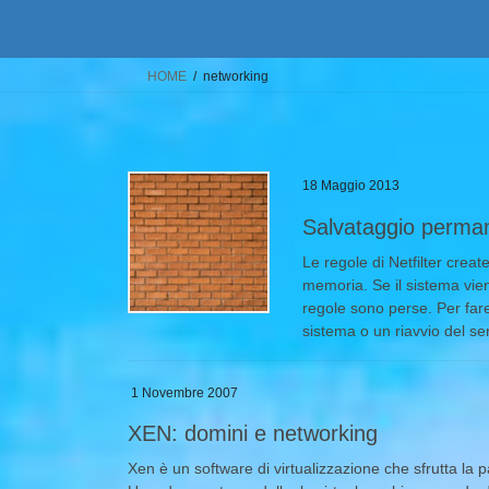
HOME
networking
18 Maggio 2013
Salvataggio perman
Le regole di Netfilter cre
memoria. Se il sistema viene
regole sono perse. Per fare
sistema o un riavvio del se
1 Novembre 2007
XEN: domini e networking
Xen è un software di virtualizzazione che sfrutta la p