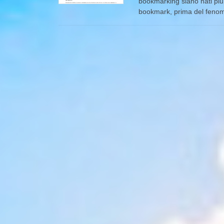
bookmarking siano nati più 
bookmark, prima del fenome