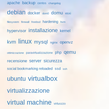
backup
apache
centos
changelog
debian
domu
docker
esxi
dom0
hardening
filesystem
firewall
freebsd
hvm
installazione
hypervisor
kernel
linux
mysql
kvm
openvz
nginx
qemu
php
paravirtualizzazione
ottimizzazione
server
sicurezza
recensione
social bookmarking reloaded
ssd
ssh
virtualbox
ubuntu
virtualizzazione
virtual machine
virtuozzo