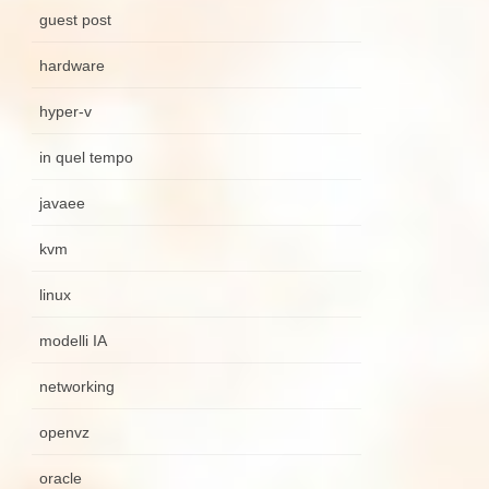
guest post
hardware
hyper-v
in quel tempo
javaee
kvm
linux
modelli IA
networking
openvz
oracle