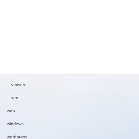
kvm
oracle
parallels
openvz
qemu
virtualbox
vmware
xen
web
windows
wordpress