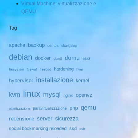
Virtual Machine: virtualizzazione e
QEMU
Tag
backup
apache
centos
changelog
debian
domu
docker
esxi
dom0
hardening
filesystem
firewall
freebsd
hvm
installazione
hypervisor
kernel
linux
mysql
kvm
openvz
nginx
qemu
php
paravirtualizzazione
ottimizzazione
server
sicurezza
recensione
social bookmarking reloaded
ssd
ssh