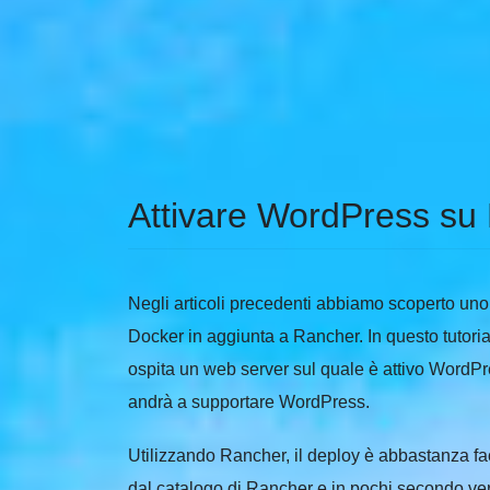
Attivare WordPress su
Negli articoli precedenti abbiamo scoperto uno d
Docker in aggiunta a Rancher. In questo tutori
ospita un web server sul quale è attivo WordPr
andrà a supportare WordPress.
Utilizzando Rancher, il deploy è abbastanza fa
dal catalogo di Rancher e in pochi secondo verra