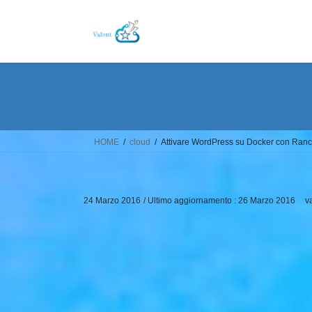
Salta
Vai
al
alla
contenuto
navigazione
HOME
cloud
Attivare WordPress su Docker con Ran
24 Marzo 2016
/ Ultimo aggiornamento :
26 Marzo 2016
v