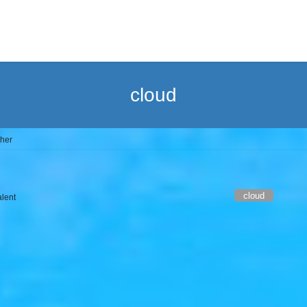
cloud
cher
cloud
alent