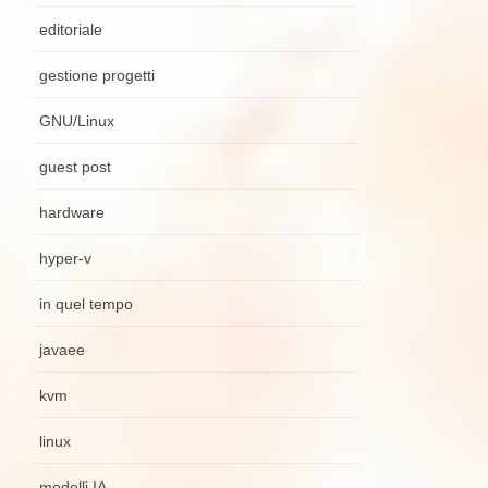
editoriale
gestione progetti
GNU/Linux
guest post
hardware
hyper-v
in quel tempo
javaee
kvm
linux
modelli IA