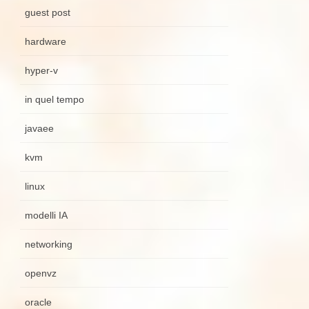
guest post
hardware
hyper-v
in quel tempo
javaee
kvm
linux
modelli IA
networking
openvz
oracle