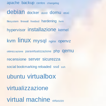
backup
apache
centos
changelog
debian
domu
docker
esxi
dom0
hardening
filesystem
firewall
freebsd
hvm
installazione
hypervisor
kernel
linux
mysql
kvm
openvz
nginx
qemu
php
paravirtualizzazione
ottimizzazione
server
sicurezza
recensione
social bookmarking reloaded
ssd
ssh
virtualbox
ubuntu
virtualizzazione
virtual machine
virtuozzo