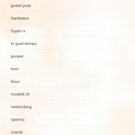
guest post
hardware
hyper-v
in quel tempo
javaee
kvm
linux
modelli IA
networking
openvz
oracle