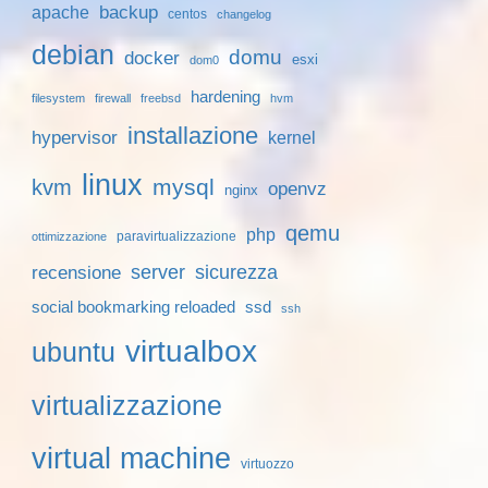
backup
apache
centos
changelog
debian
domu
docker
esxi
dom0
hardening
filesystem
firewall
freebsd
hvm
installazione
hypervisor
kernel
linux
mysql
kvm
openvz
nginx
qemu
php
paravirtualizzazione
ottimizzazione
server
sicurezza
recensione
social bookmarking reloaded
ssd
ssh
virtualbox
ubuntu
virtualizzazione
virtual machine
virtuozzo