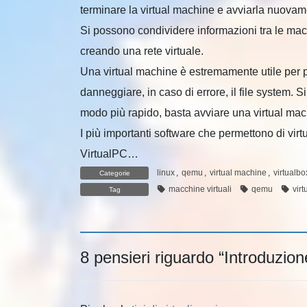
terminare la virtual machine e avviarla nuovam
Si possono condividere informazioni tra le macc
creando una rete virtuale.
Una virtual machine è estremamente utile per
danneggiare, in caso di errore, il file system. 
modo più rapido, basta avviare una virtual mach
I più importanti software che permettono di vi
VirtualPC…
linux
,
qemu
,
virtual machine
,
virtualbo
Categorie
macchine virtuali
qemu
vir
Tag
8 pensieri riguardo “
Introduzion