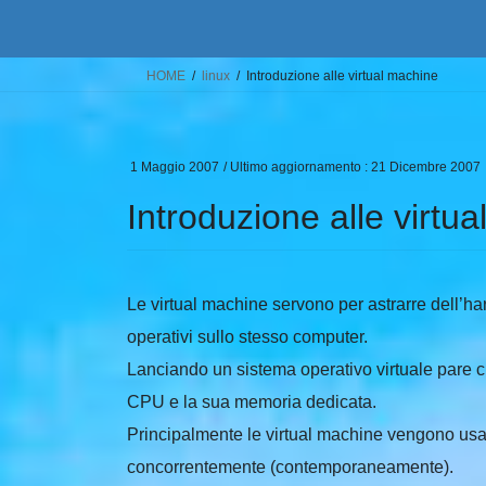
HOME
linux
Introduzione alle virtual machine
1 Maggio 2007
/ Ultimo aggiornamento :
21 Dicembre 2007
Introduzione alle virtu
Le virtual machine servono per astrarre dell’h
operativi sullo stesso computer.
Lanciando un sistema operativo virtuale pare c
CPU e la sua memoria dedicata.
Principalmente le virtual machine vengono usat
concorrentemente (contemporaneamente).