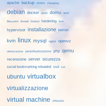
backup
apache
centos
changelog
debian
domu
docker
esxi
dom0
hardening
filesystem
firewall
freebsd
hvm
installazione
hypervisor
kernel
linux
mysql
kvm
openvz
nginx
qemu
php
paravirtualizzazione
ottimizzazione
server
sicurezza
recensione
social bookmarking reloaded
ssd
ssh
virtualbox
ubuntu
virtualizzazione
virtual machine
virtuozzo