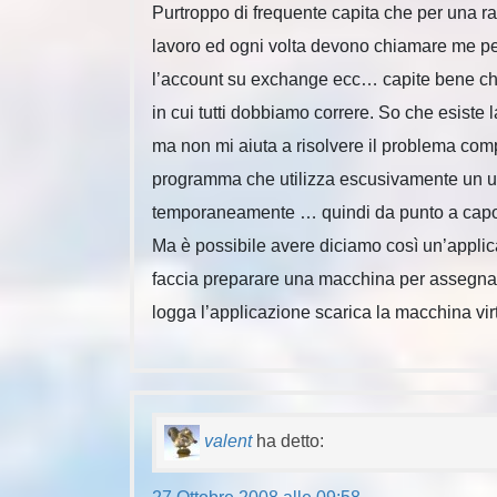
Purtroppo di frequente capita che per una rag
lavoro ed ogni volta devono chiamare me per
l’account su exchange ecc… capite bene che
in cui tutti dobbiamo correre. So che esiste l
ma non mi aiuta a risolvere il problema com
programma che utilizza escusivamente un ute
temporaneamente … quindi da punto a cap
Ma è possibile avere diciamo così un’applica
faccia preparare una macchina per assegnarl
logga l’applicazione scarica la macchina vir
valent
ha detto: