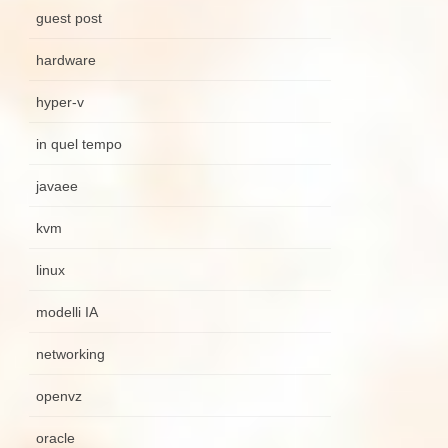
guest post
hardware
hyper-v
in quel tempo
javaee
kvm
linux
modelli IA
networking
openvz
oracle