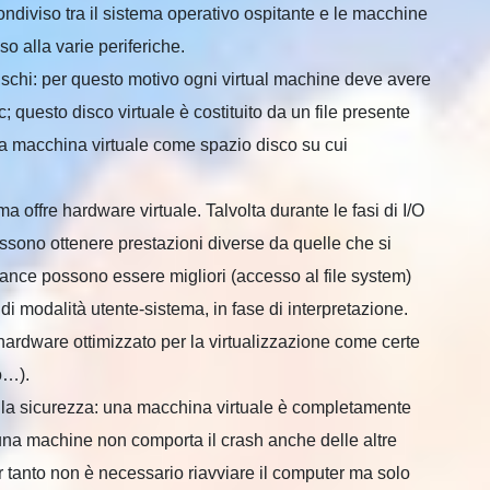
diviso tra il sistema operativo ospitante e le macchine
sso alla varie periferiche.
dischi: per questo motivo ogni virtual machine deve avere
; questo disco virtuale è costituito da un file presente
lla macchina virtuale come spazio disco su cui
 offre hardware virtuale. Talvolta durante le fasi di I/O
possono ottenere prestazioni diverse da quelle che si
mance possono essere migliori (accesso al file system)
di modalità utente-sistema, in fase di interpretazione.
hardware ottimizzato per la virtualizzazione come certe
o…).
 è la sicurezza: una macchina virtuale è completamente
 una machine non comporta il crash anche delle altre
r tanto non è necessario riavviare il computer ma solo