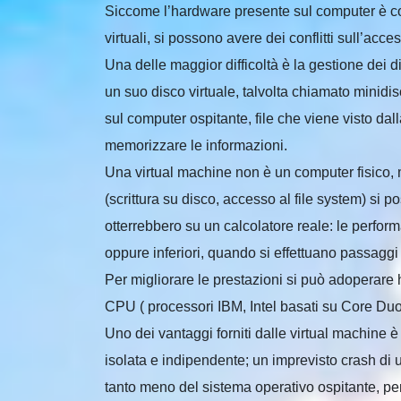
Siccome l’hardware presente sul computer è con
virtuali, si possono avere dei conflitti sull’acce
Una delle maggior difficoltà è la gestione dei 
un suo disco virtuale, talvolta chiamato minidisc
sul computer ospitante, file che viene visto da
memorizzare le informazioni.
Una virtual machine non è un computer fisico, ma
(scrittura su disco, accesso al file system) si 
otterrebbero su un calcolatore reale: le perfor
oppure inferiori, quando si effettuano passaggi 
Per migliorare le prestazioni si può adoperare 
CPU ( processori IBM, Intel basati su Core Du
Uno dei vantaggi forniti dalle virtual machine
isolata e indipendente; un imprevisto crash di
tanto meno del sistema operativo ospitante, pe