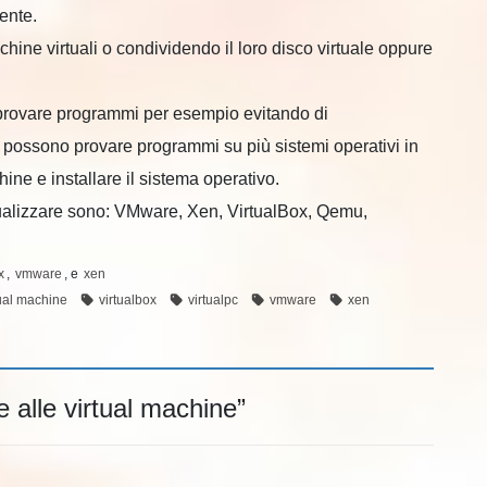
ente.
hine virtuali o condividendo il loro disco virtuale oppure
 provare programmi per esempio evitando di
Si possono provare programmi su più sistemi operativi in
ine e installare il sistema operativo.
rtualizzare sono: VMware, Xen, VirtualBox, Qemu,
x
,
vmware
, e
xen
tual machine
virtualbox
virtualpc
vmware
xen
e alle virtual machine
”