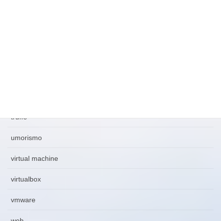
Senza categoria
seo
sicurezza
social bookmarking
storage
truffe
umorismo
virtual machine
virtualbox
vmware
web