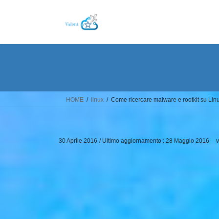
Salta
Vai
al
alla
contenuto
navigazione
HOME
linux
Come ricercare malware e rootkit su Lin
30 Aprile 2016
/ Ultimo aggiornamento :
28 Maggio 2016
v