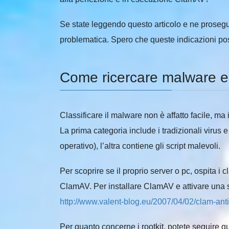
Se state leggendo questo articolo e ne prosegui
problematica. Spero che queste indicazioni possa
Come ricercare malware e 
Classificare il malware non è affatto facile, ma
La prima categoria include i tradizionali virus e
operativo), l’altra contiene gli script malevoli.
Per scoprire se il proprio server o pc, ospita i c
ClamAV. Per installare ClamAV e attivare una s
http://www.valent-blog.eu/2007/04/02/clam-anti
Per quanto concerne i rootkit, potete seguire q