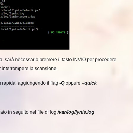
iva, sarà necessario premere il tasto INVIO per procedere
 interrompere la scansione.
ù rapida, aggiungendo il flag
-Q
oppure
–quick
to in seguito nel file di log
/var/log/lynis.log