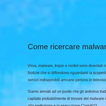
Come ricercare malware
Virus, malware, trojan e rootkit sono diventati 
Notizie che si diffondono riguardanti la scoper
servizi indisponibili arrivano persino in televisi
Siamo arrivati ad un punto che gli antivirus tra
capitato probabilmente di trovare del malware in
alla perfezione e in esecuzione ClamAV?