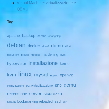
Virtual Machine: virtualizzazione e
QEMU
Tag
backup
apache
centos
changelog
debian
domu
docker
esxi
dom0
hardening
filesystem
firewall
freebsd
hvm
installazione
hypervisor
kernel
linux
mysql
kvm
openvz
nginx
qemu
php
paravirtualizzazione
ottimizzazione
server
sicurezza
recensione
social bookmarking reloaded
ssd
ssh