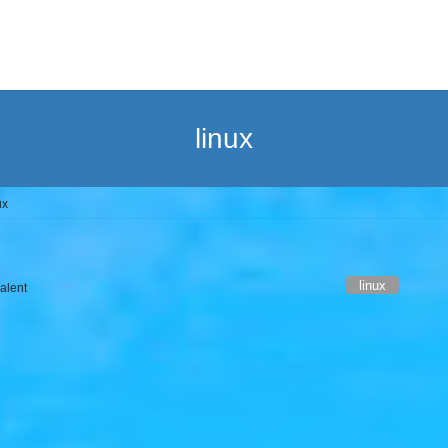
linux
ux
linux
alent