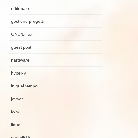
editoriale
gestione progetti
GNU/Linux
guest post
hardware
hyper-v
in quel tempo
javaee
kvm
linux
modelli IA