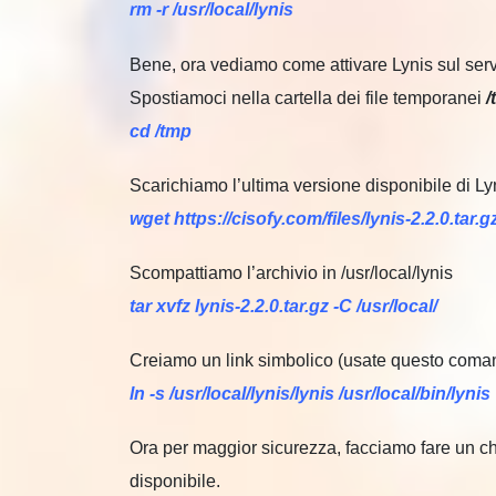
rm -r /usr/local/lynis
Bene, ora vediamo come attivare Lynis sul ser
Spostiamoci nella cartella dei file temporanei
/
cd /tmp
Scarichiamo l’ultima versione disponibile di Ly
wget https://cisofy.com/files/lynis-2.2.0.tar.g
Scompattiamo l’archivio in /usr/local/lynis
tar xvfz lynis-2.2.0.tar.gz -C /usr/local/
Creiamo un link simbolico (usate questo coman
ln -s /usr/local/lynis/lynis /usr/local/bin/lynis
Ora per maggior sicurezza, facciamo fare un ch
disponibile.